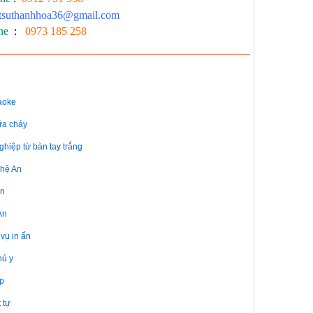
atsuthanhhoa36@gmail.com
ne
:
0973 185 258
aoke
ữa cháy
ghiệp từ bàn tay trắng
ghệ An
An
An
 vụ in ấn
hú y
ệp
 tự