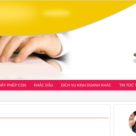
IẤY PHÉP CON
KHẮC DẤU
DỊCH VỤ KINH DOANH KHÁC
TIN TỨC