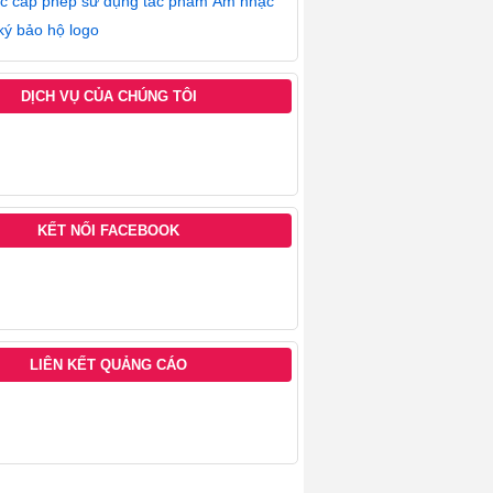
ục cấp phép sử dụng tác phẩm Âm nhạc
ký bảo hộ logo
DỊCH VỤ CỦA CHÚNG TÔI
KẾT NỐI FACEBOOK
LIÊN KẾT QUẢNG CÁO