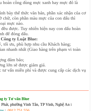
ấu hoàn công dùng mực xanh hay mực đỏ là
nh bày thể thức văn bản, phần xác nhận của cơ
cỡ chữ, còn phần màu mực của con dấu thì
loại mực nào.
u được. Tuy nhiên hiện nay con dấu hoàn
nh để đóng dấu.
 Công ty Luật Blue:
 tối ưu, phù hợp nhu cầu Khách hàng;
an nhanh nhất (Giao hàng trên phạm vi toàn
ợng đảm bảo;
g lớn sẽ được giảm giá.
 tư vấn miễn phí và được cung cấp các dịch vụ
g ty Tư vấn Blue
n Phát, phường Vinh Tân, TP Vinh, Nghệ An
i
ne
:
0912 751 556