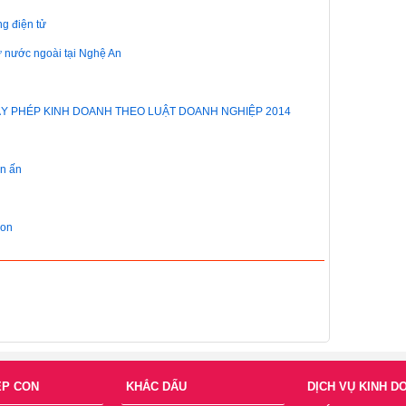
g điện tử
 nước ngoài tại Nghệ An
ẤY PHÉP KINH DOANH THEO LUẬT DOANH NGHIỆP 2014
in ấn
con
ÉP CON
KHẮC DẤU
DỊCH VỤ KINH D