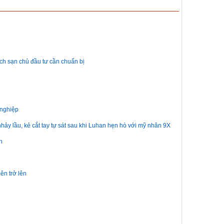
ách sạn chủ đầu tư cần chuẩn bị
 nghiệp
hảy lầu, kẻ cắt tay tự sát sau khi Luhan hẹn hò với mỹ nhân 9X
h
ên trở lên