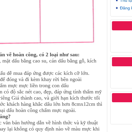
Thủ t
Đăng 
 vẽ hoàn công, có 2 loại như sau:
mặt dấu bằng cao su, cán dấu bằng gỗ, kích
u dễ mua đáp ứng được các kích cỡ lớn.
 đóng và đi kèm khay rời bên ngoài
ẩm mực mực liền trong con dấu
 có độ sắc nét cao, đẹp, đáp ứng tính thẩm mỹ
g Giá thành cao, và giới hạn kích thước tối
ước khách hàng khắc dấu lớn hơn 8cmx12cm thì
loại dấu hoàn công chấm mực ngoài.
đúng?
 văn bản hướng dẫn về hình thức và kỹ thuật
 nay lại không có quy định nào về màu mực khi