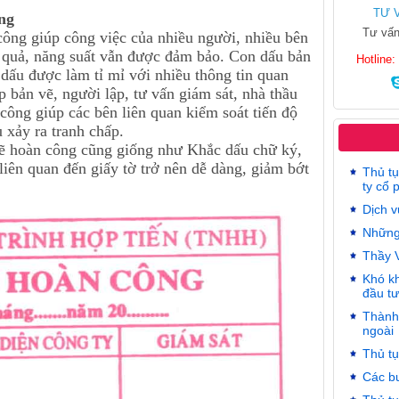
TƯ 
ông
Tư vấn
ng giúp công việc của nhiều người, nhiều bên
u quả, năng suất vẫn được đảm bảo. Con dấu bản
Hotline
dấu được làm tỉ mỉ với nhiều thông tin quan
ập bản vẽ, người lập, tư vấn giám sát, nhà thầu
ông giúp các bên liên quan kiểm soát tiến độ
 xảy ra tranh chấp.
 hoàn công cũng giống như Khắc dấu chữ ký,
iên quan đến giấy tờ trở nên dễ dàng, giảm bớt
Thủ tụ
ty cổ 
Dịch v
Những
Thầy 
Khó kh
đầu tư
Thành
ngoài
Thủ tụ
Các bư