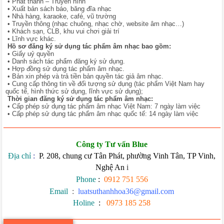
•
Phát thanh – Truyền hình
•
Xuất bản sách báo, băng đĩa nhạc
•
Nhà hàng, karaoke, café, vũ trường
•
Truyền thông (nhạc chuông, nhạc chờ, website âm nhạc…)
•
Khách sạn, CLB, khu vui chơi giải trí
•
Lĩnh vực khác.
Hồ sơ đăng ký sử dụng tác phẩm âm nhạc bao gồm:
•
Giấy uỷ quyền
•
Danh sách tác phẩm đăng ký sử dụng.
•
Hợp đồng sử dụng tác phẩm âm nhạc.
•
Bản xin phép và trả tiền bản quyền tác giả âm nhạc.
•
Cung cấp thông tin về đối tượng sử dụng (tác phẩm Việt Nam hay
quốc tế, hình thức sử dụng, lĩnh vực sử dụng);
Thời gian đăng ký sử dụng tác phẩm âm nhạc:
•
Cấp phép sử dụng tác phẩm âm nhạc Việt Nam: 7 ngày làm việc
•
Cấp phép sử dụng tác phẩm âm nhạc quốc tế: 14 ngày làm việc
Công ty Tư vấn Blue
Địa chỉ
:
P. 208, chung cư Tân Phát, phường Vinh Tân, TP Vinh,
Nghệ An
i
Phone
:
0912 751 556
Email
:
luatsuthanhhoa36@gmail.com
Holine
:
0973 185 258