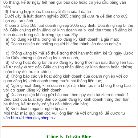
06 tháng, kể từ ngày hết hạn gửi báo cáo hoặc có yêu cầu bằng văn
bản;
đ) Trường hợp khác theo quyết định của Tòa án.
Dưới đây là luật doanh nghiệp 2005 chúng tôi đưa ra để tiện cho quý
bạn đọc so sánh.
Khoản 2 Điều 165 luật doanh nghiệp 2005 quy định: Doanh nghiệp bị thu
hồi Giấy chứng nhận đăng ký kinh doanh và bị xoá tên trong sổ đăng ký
kinh doanh trong các trường hợp sau đây:
a) Nội dung kê khai trong hồ sơ đăng ký kinh doanh là giả mạo;
b) Doanh nghiệp do những người bị cấm thành lập doanh nghiệp
c) Không đăng ký mã số thuế trong thời hạn một năm kể từ ngày được
cấp Giấy chứng nhận đăng ký kinh doanh;
d) Không hoạt động tại trụ sở đăng ký trong thời hạn sáu tháng liên tục,
kể từ ngày được cấp Giấy chứng nhận đăng ký kinh doanh hoặc chứng
nhận thay đổi trụ sở chính;
đ) Không báo cáo về hoạt động kinh doanh của doanh nghiệp với cơ
quan đăng ký kinh doanh trong mười hai tháng liên tục;
e) Ngừng hoạt động kinh doanh một năm liên tục mà không thông báo
với cơ quan đăng ký kinh doanh;
g) Doanh nghiệp không gửi báo cáo theo quy định tại điểm c khoản 1
Điều 163 của Luật này đến cơ quan đăng ký kinh doanh trong thời hạn
ba tháng, kể từ ngày có yêu cầu bằng văn bản;
h) Kinh doanh ngành, nghề bị cấm.
Mọi thắc mắc quý bạn đọc vui lòng liên hệ với chúng tôi để được tư
vấn
http://dichvugiayphep.biz
Công ty Tư vấn Blue