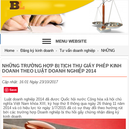
MENU WEBSITE
Home
Đăng ký kinh doanh
Tư vấn doanh nghiệp
NHỮNG
TRƯỜNG HỢP BỊ TỊCH THU GIẤY PHÉP KINH DOANH THEO LUẬT
NHỮNG TRƯỜNG HỢP BỊ TỊCH THU GIẤY PHÉP KINH
DOANH THEO LUẬT DOANH NGHIỆP 2014
DOANH NGHIỆP 2014
Cập nhật: 16:01 Ngày 23/10/2017
Save
Luật doanh nghiệp 2014 đã được Quốc hội nước Cộng hòa xã hội chủ
nghĩa Việt Nam khóa XIII, kỳ họp thứ 8 thông qua ngày 26 tháng 11 năm
2014 và có hiệu lực từ ngày 1/7/2015 đã có sự thay đổi theo hướng rút
bới các trường hợp Doanh nghiệp bị thu hồi gấy chứng nhận đăng ký
kinh doanh.