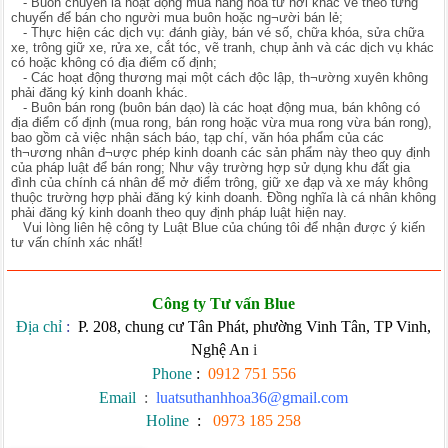
- Buôn chuyến là hoạt động mua hàng hóa từ nơi khác về theo từng
chuyến để bán cho người mua buôn hoặc ng¬ười bán lẻ;
- Thực hiện các dịch vụ: đánh giày, bán vé số, chữa khóa, sửa chữa
xe, trông giữ xe, rửa xe, cắt tóc, vẽ tranh, chụp ảnh và các dịch vụ khác
có hoặc không có địa điểm cố định;
- Các hoạt động thương mại một cách độc lập, th¬ường xuyên không
phải đăng ký kinh doanh khác.
- Buôn bán rong (buôn bán dạo) là các hoạt động mua, bán không có
địa điểm cố định (mua rong, bán rong hoặc vừa mua rong vừa bán rong),
bao gồm cả việc nhận sách báo, tạp chí, văn hóa phẩm của các
th¬ương nhân đ¬ược phép kinh doanh các sản phẩm này theo quy định
của pháp luật để bán rong; Như vậy trường hợp sử dụng khu đất gia
đình của chính cá nhân để mở điểm trông, giữ xe đạp và xe máy không
thuộc trường hợp phải đăng ký kinh doanh. Đồng nghĩa là cá nhân không
phải đăng ký kinh doanh theo quy định pháp luật hiện nay.
Vui lòng liên hệ công ty Luật Blue của chúng tôi để nhận được ý kiến
tư vấn chính xác nhất!
Công ty Tư vấn Blue
Địa chỉ
:
P. 208, chung cư Tân Phát, phường Vinh Tân, TP Vinh,
Nghệ An
i
Phone
:
0912 751 556
Email
:
luatsuthanhhoa36@gmail.com
Holine
:
0973 185 258