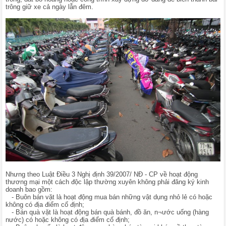
trông giữ xe cả ngày lẫn đêm.
Nhưng theo Luật Điều 3 Nghị định 39/2007/ NĐ - CP về hoạt động
thương mại một cách độc lập thường xuyên không phải đăng ký kinh
doanh bao gồm:
- Buôn bán vặt là hoạt động mua bán những vật dụng nhỏ lẻ có hoặc
không có địa điểm cố định;
- Bán quà vặt là hoạt động bán quà bánh, đồ ăn, n¬ước uống (hàng
nước) có hoặc không có địa điểm cố định;