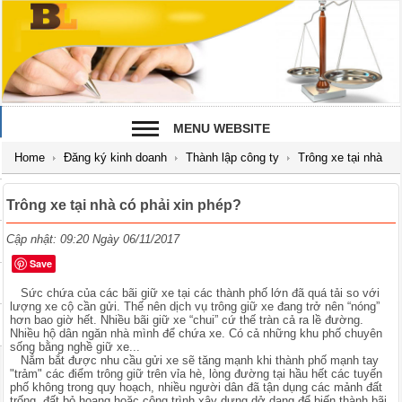
MENU WEBSITE
Home
Đăng ký kinh doanh
Thành lập công ty
Trông xe tại nhà
có phải xin phép?
Trông xe tại nhà có phải xin phép?
Cập nhật: 09:20 Ngày 06/11/2017
Save
Sức chứa của các bãi giữ xe tại các thành phố lớn đã quá tải so với
lượng xe cộ cần gửi. Thế nên dịch vụ trông giữ xe đang trở nên “nóng”
hơn bao giờ hết. Nhiều bãi giữ xe “chui” cứ thế tràn cả ra lề đường.
Nhiều hộ dân ngăn nhà mình để chứa xe. Có cả những khu phố chuyên
sống bằng nghề giữ xe...
Nắm bắt được nhu cầu gửi xe sẽ tăng mạnh khi thành phố mạnh tay
"trảm" các điểm trông giữ trên vỉa hè, lòng đường tại hầu hết các tuyến
phố không trong quy hoạch, nhiều người dân đã tận dụng các mảnh đất
trống, đất bỏ hoang hoặc công trình xây dựng dở dang để biến thành bãi