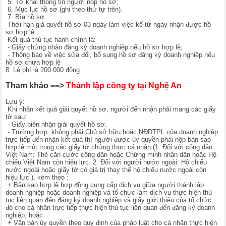
5. Tờ khai thông tin người nộp hồ sơ;
6. Mục lục hồ sơ (ghi theo thứ tự trên).
7. Bìa hồ sơ.
Thời hạn giả quyết hồ sơ 03 ngày làm việc kể từ ngày nhận được hồ
sơ hợp lệ.
Kết quả thủ tục hành chính là:
- Giấy chứng nhận đăng ký doanh nghiệp nếu hồ sơ hợp lệ;
- Thông báo về việc sửa đổi, bổ sung hồ sơ đăng ký doanh nghiệp nếu
hồ sơ chưa hợp lệ
8. Lệ phí là 200.000 đồng
Tham khảo ==>
Thành lập công ty tại Nghệ An
Lưu ý:
Khi nhận kết quả giải quyết hồ sơ, người đến nhận phải mang các giấy
tờ sau:
- Giấy biên nhận giải quyết hồ sơ.
- Trường hợp không phải Chủ sở hữu hoặc NĐDTPL của doanh nghiệp
trực tiếp đến nhận kết quả thì người được ủy quyền phải nộp bản sao
hợp lệ một trong các giấy tờ chứng thực cá nhân (1. Đối với công dân
Việt Nam: Thẻ căn cước công dân hoặc Chứng minh nhân dân hoặc Hộ
chiếu Việt Nam còn hiệu lực. 2. Đối với người nước ngoài: Hộ chiếu
nước ngoài hoặc giấy tờ có giá trị thay thế hộ chiếu nước ngoài còn
hiệu lực.), kèm theo :
+ Bản sao hợp lệ hợp đồng cung cấp dịch vụ giữa người thành lập
doanh nghiệp hoặc doanh nghiệp và tổ chức làm dịch vụ thực hiện thủ
tục liên quan đến đăng ký doanh nghiệp và giấy giới thiệu của tổ chức
đó cho cá nhân trực tiếp thực hiện thủ tục liên quan đến đăng ký doanh
nghiệp; hoặc
+ Văn bản ủy quyền theo quy định của pháp luật cho cá nhân thực hiện