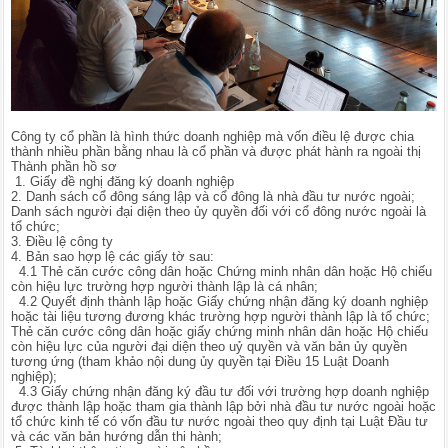
Công ty cổ phần là hình thức doanh nghiệp mà vốn điều lệ được chia
thành nhiều phần bằng nhau là cổ phần và được phát hành ra ngoài thị
Thành phần hồ sơ
1. Giấy đề nghị đăng ký doanh nghiệp
2. Danh sách cổ đông sáng lập và cổ đông là nhà đầu tư nước ngoài;
Danh sách người đại diện theo ủy quyền đối với cổ đông nước ngoài là
tổ chức;
3. Điều lệ công ty
4. Bản sao hợp lệ các giấy tờ sau:
4.1 Thẻ căn cước công dân hoặc Chứng minh nhân dân hoặc Hộ chiếu
còn hiệu lực trường hợp người thành lập là cá nhân;
4.2 Quyết định thành lập hoặc Giấy chứng nhận đăng ký doanh nghiệp
hoặc tài liệu tương đương khác trường hợp người thành lập là tổ chức;
Thẻ căn cước công dân hoặc giấy chứng minh nhân dân hoặc Hộ chiếu
còn hiệu lực của người đại diện theo uỷ quyền và văn bản ủy quyền
tương ứng (tham khảo nội dung ủy quyền tại Điều 15 Luật Doanh
nghiệp);
4.3 Giấy chứng nhận đăng ký đầu tư đối với trường hợp doanh nghiệp
được thành lập hoặc tham gia thành lập bởi nhà đầu tư nước ngoài hoặc
tổ chức kinh tế có vốn đầu tư nước ngoài theo quy định tại Luật Đầu tư
và các văn bản hướng dẫn thi hành;